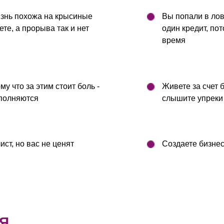
изнь похожа на крысиные
Вы попали в лов
ете, а прорыва так и нет
один кредит, по
время
му что за этим стоит боль -
Живете за счет б
сполняются
слышите упреки 
ст, но вас не ценят
Создаете бизнес
Я